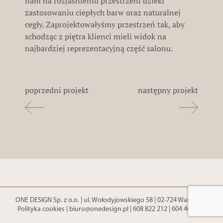
nam na rozjaśnieniu przestrzeni dzieki
zastosowaniu ciepłych barw oraz naturalnej
cegły. Zaprojektowałyśmy przestrzeń tak, aby
schodząc z piętra klienci mieli widok na
najbardziej reprezentacyjną część salonu.
poprzedni projekt
następny projekt
ONE DESIGN Sp. z o.o. | ul. Wołodyjowskiego 58 | 02-724 Warszawa
Polityka cookies
|
biuro@onedesign.pl
|
608 822 212
|
604 461 809