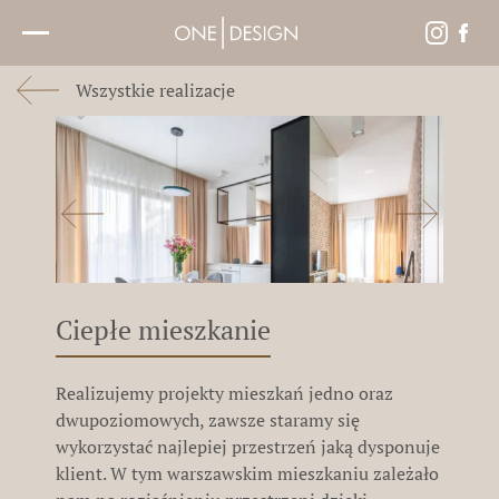
Header Logo
Otwórz
Instagr
Face
lub
Zamknij
Wszystkie realizacje
Menu
Ciepłe mieszkanie
Realizujemy projekty mieszkań jedno oraz
dwupoziomowych, zawsze staramy się
wykorzystać najlepiej przestrzeń jaką dysponuje
klient. W tym warszawskim mieszkaniu zależało